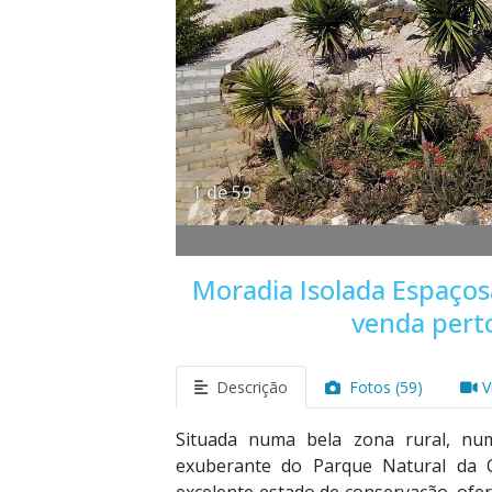
1 de 59
Moradia Isolada Espaços
venda pert
Descrição
Fotos (59)
V
Situada numa bela zona rural, nu
exuberante do Parque Natural da C