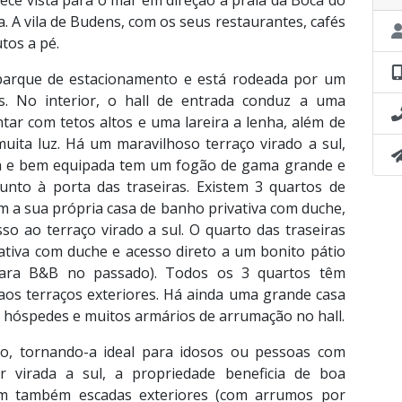
ece vista para o mar em direção à praia da Boca do
ia. A vila de Budens, com os seus restaurantes, cafés
tos a pé.
parque de estacionamento e está rodeada por um
s. No interior, o hall de entrada conduz a uma
tar com tetos altos e uma lareira a lenha, além de
uita luz. Há um maravilhoso terraço virado a sul,
osa e bem equipada tem um fogão de gama grande e
unto à porta das traseiras. Existem 3 quartos de
m a sua própria casa de banho privativa com duche,
so ao terraço virado a sul. O quarto das traseiras
iva com duche e acesso direto a um bonito pátio
o para B&B no passado). Todos os 3 quartos têm
aos terraços exteriores. Há ainda uma grande casa
a hóspedes e muitos armários de arrumação no hall.
o, tornando-a ideal para idosos ou pessoas com
ar virada a sul, a propriedade beneficia de boa
tem também escadas exteriores (com arrumos por