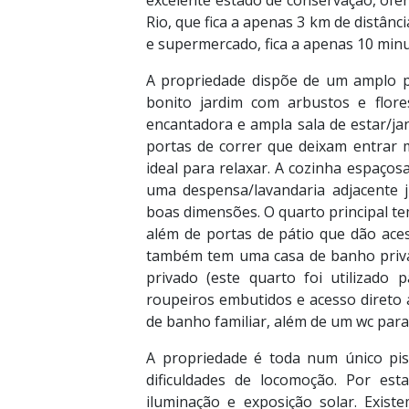
excelente estado de conservação, ofer
Rio, que fica a apenas 3 km de distânc
e supermercado, fica a apenas 10 minu
A propriedade dispõe de um amplo 
bonito jardim com arbustos e flore
encantadora e ampla sala de estar/jan
portas de correr que deixam entrar m
ideal para relaxar. A cozinha espaç
uma despensa/lavandaria adjacente j
boas dimensões. O quarto principal te
além de portas de pátio que dão aces
também tem uma casa de banho privat
privado (este quarto foi utilizad
roupeiros embutidos e acesso direto 
de banho familiar, além de um wc par
A propriedade é toda num único pis
dificuldades de locomoção. Por est
iluminação e exposição solar. Exis