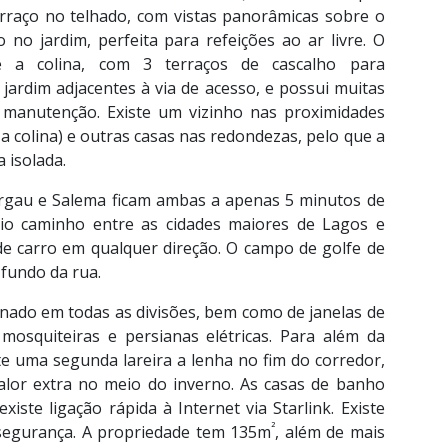
raço no telhado, com vistas panorâmicas sobre o
no jardim, perfeita para refeições ao ar livre. O
 a colina, com 3 terraços de cascalho para
jardim adjacentes à via de acesso, e possui muitas
manutenção. Existe um vizinho nas proximidades
 a colina) e outras casas nas redondezas, pelo que a
 isolada.
urgau e Salema ficam ambas a apenas 5 minutos de
eio caminho entre as cidades maiores de Lagos e
e carro em qualquer direção. O campo de golfe de
fundo da rua.
onado em todas as divisões, bem como de janelas de
mosquiteiras e persianas elétricas. Para além da
iste uma segunda lareira a lenha no fim do corredor,
alor extra no meio do inverno. As casas de banho
existe ligação rápida à Internet via Starlink. Existe
²
segurança. A propriedade tem 135m
, além de mais