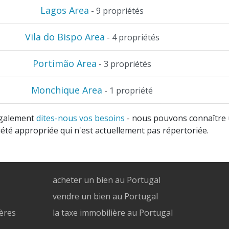
Lagos Area
- 9 propriétés
Vila do Bispo Area
- 4 propriétés
Portimão Area
- 3 propriétés
Monchique Area
- 1 propriété
également
dites-nous vos besoins
- nous pouvons connaître
été appropriée qui n'est actuellement pas répertoriée.
acheter un bien au Portugal
vendre un bien au Portugal
ières
la taxe immobilière au Portugal