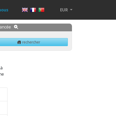
nous
EUR
vancée
rechercher
 à
one