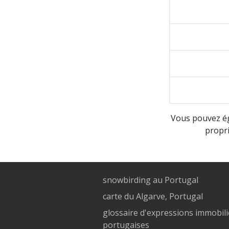
Vous pouvez 
propri
snowbirding au Portugal
carte du Algarve, Portugal
glossaire d'expressions immobil
portugaises