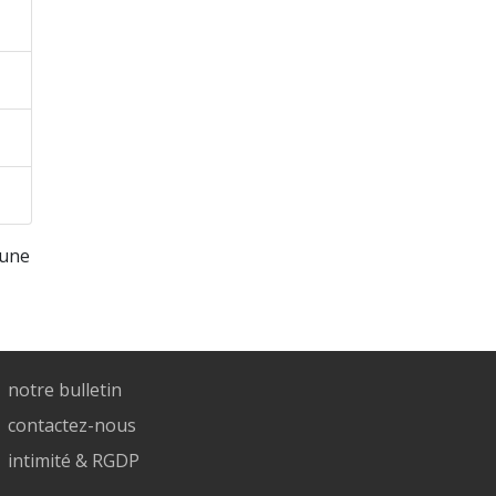
 une
notre bulletin
contactez-nous
intimité & RGDP